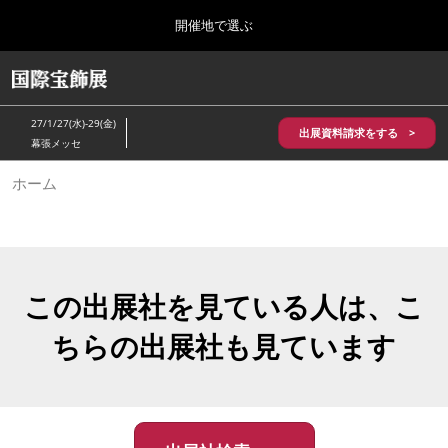
Press
ス
開催地で選ぶ
Escape
キ
to
ッ
close
HOME
グ
プ
the
ロ
2026年10月28日
し
ー
menu.
パシフィコ横浜/Pacifico Yokohama,Japan
27/1/27(水)-29(金)
バ
出展資料請求をする >
て
幕張メッセ
ル
進
ナ
5月_神戸 国際宝飾展
ホーム
ビ
む
2027年05月20日
ゲ
神戸国際展示場/ Kobe International Exhibition Hall, Japan
ー
シ
ョ
10月_国際宝飾展 秋
ン
2026年10月28日
を
この出展社を見ている人は、こ
パシフィコ横浜/Pacifico Yokohama,Japan
折
り
ちらの出展社も見ています
た
1月_国際宝飾展
た
2027年01月27日
む
幕張メッセ/Makuhari Messe