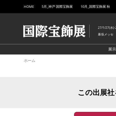
Press
ス
HOME
5月_神戸 国際宝飾展
10月_国際宝飾展 秋
Escape
キ
to
ッ
close
プ
the
27/1/27(水)-
し
menu.
幕張メッセ
て
進
む
展
ホーム
この出展社