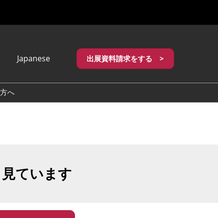
Japanese
出展資料請求をする >
apanese
nglish
方へ
繁體中文
も見ています