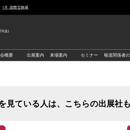
1月_国際宝飾展
29(金)
J
E
示会概要
出展案内
来場案内
セミナー
報道関係者の
前回来場者数
前回(2026年)会場風景
ゾーンマップ
IJT 出展社おすすめ商品ガイ
ド
を見ている人は、こちらの出展社
アクセス・来場ガイド