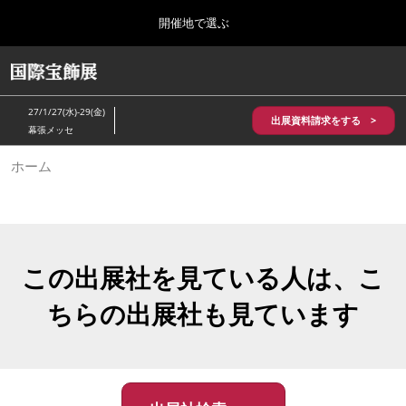
Press
ス
開催地で選ぶ
Escape
キ
to
ッ
close
HOME
グ
プ
the
ロ
2026年10月28日
し
ー
menu.
パシフィコ横浜/Pacifico Yokohama,Japan
27/1/27(水)-29(金)
バ
出展資料請求をする >
て
幕張メッセ
ル
進
ナ
5月_神戸 国際宝飾展
ホーム
ビ
む
2027年05月20日
ゲ
神戸国際展示場/ Kobe International Exhibition Hall, Japan
ー
シ
ョ
10月_国際宝飾展 秋
ン
2026年10月28日
を
この出展社を見ている人は、こ
パシフィコ横浜/Pacifico Yokohama,Japan
折
り
ちらの出展社も見ています
た
1月_国際宝飾展
た
2027年01月27日
む
幕張メッセ/Makuhari Messe