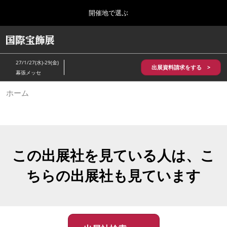
Press
ス
開催地で選ぶ
Escape
キ
to
ッ
close
HOME
グ
プ
the
ロ
2026年10月28日
し
ー
menu.
パシフィコ横浜/Pacifico Yokohama,Japan
27/1/27(水)-29(金)
バ
出展資料請求をする >
て
幕張メッセ
ル
進
ナ
5月_神戸 国際宝飾展
ホーム
ビ
む
2027年05月20日
ゲ
神戸国際展示場/ Kobe International Exhibition Hall, Japan
ー
シ
ョ
10月_国際宝飾展 秋
ン
2026年10月28日
を
この出展社を見ている人は、こ
パシフィコ横浜/Pacifico Yokohama,Japan
折
り
ちらの出展社も見ています
た
1月_国際宝飾展
た
2027年01月27日
む
幕張メッセ/Makuhari Messe