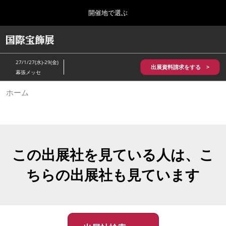
Press
ス
開催地で選ぶ
Escape
キ
to
ッ
close
HOME
グ
プ
the
ロ
2026年10月28日
し
ー
menu.
パシフィコ横浜/Pacifico Yokohama,Japan
27/1/27(水)-29(金)
バ
出展資料請求をする >
て
幕張メッセ
ル
進
ナ
5月_神戸 国際宝飾展
ホーム
ビ
む
2027年05月20日
ゲ
神戸国際展示場/ Kobe International Exhibition Hall, Japan
ー
シ
ョ
10月_国際宝飾展 秋
ン
2026年10月28日
を
この出展社を見ている人は、こ
パシフィコ横浜/Pacifico Yokohama,Japan
折
り
ちらの出展社も見ています
た
1月_国際宝飾展
た
2027年01月27日
む
幕張メッセ/Makuhari Messe