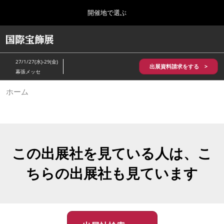
Press
ス
開催地で選ぶ
Escape
キ
to
ッ
close
HOME
グ
プ
the
ロ
2026年10月28日
し
ー
menu.
パシフィコ横浜/Pacifico Yokohama,Japan
27/1/27(水)-29(金)
バ
出展資料請求をする >
て
幕張メッセ
ル
進
ナ
5月_神戸 国際宝飾展
ホーム
ビ
む
2027年05月20日
ゲ
神戸国際展示場/ Kobe International Exhibition Hall, Japan
ー
シ
ョ
10月_国際宝飾展 秋
ン
2026年10月28日
を
この出展社を見ている人は、こ
パシフィコ横浜/Pacifico Yokohama,Japan
折
り
ちらの出展社も見ています
た
1月_国際宝飾展
た
2027年01月27日
む
幕張メッセ/Makuhari Messe