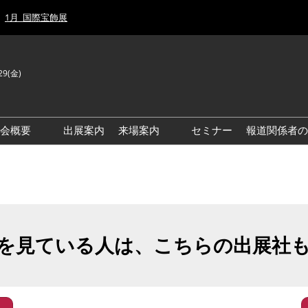
1月_国際宝飾展
29(金)
J
E
示会概要
出展案内
来場案内
セミナー
報道関係者の
前回来場者数
前回(2026年)会場風景
ゾーンマップ
IJT 出展社おすすめ商品ガイ
ド
を見ている人は、こちらの出展社
アクセス・来場ガイド