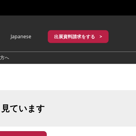
Japanese
出展資料請求をする >
apanese
nglish
方へ
繁體中文
も見ています