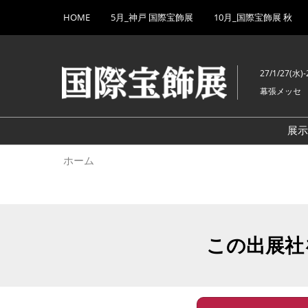
Press
ス
HOME
5月_神戸 国際宝飾展
10月_国際宝飾展 秋
Escape
キ
to
ッ
close
プ
the
27/1/27(水)-
し
menu.
幕張メッセ
て
進
む
展
ホーム
この出展社