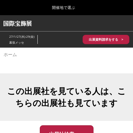
Press
ス
開催地で選ぶ
Escape
キ
to
ッ
close
HOME
グ
プ
the
ロ
2026年10月28日
し
ー
menu.
パシフィコ横浜/Pacifico Yokohama,Japan
27/1/27(水)-29(金)
バ
出展資料請求をする >
て
幕張メッセ
ル
進
ナ
5月_神戸 国際宝飾展
ホーム
ビ
む
2027年05月20日
ゲ
神戸国際展示場/ Kobe International Exhibition Hall, Japan
ー
シ
ョ
10月_国際宝飾展 秋
ン
2026年10月28日
を
この出展社を見ている人は、こ
パシフィコ横浜/Pacifico Yokohama,Japan
折
り
ちらの出展社も見ています
た
1月_国際宝飾展
た
2027年01月27日
む
幕張メッセ/Makuhari Messe