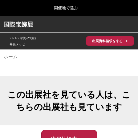
Press
ス
開催地で選ぶ
Escape
キ
to
ッ
close
HOME
グ
プ
the
ロ
2026年10月28日
し
ー
menu.
パシフィコ横浜/Pacifico Yokohama,Japan
27/1/27(水)-29(金)
バ
出展資料請求をする >
て
幕張メッセ
ル
進
ナ
5月_神戸 国際宝飾展
ホーム
ビ
む
2027年05月20日
ゲ
神戸国際展示場/ Kobe International Exhibition Hall, Japan
ー
シ
ョ
10月_国際宝飾展 秋
ン
2026年10月28日
を
この出展社を見ている人は、こ
パシフィコ横浜/Pacifico Yokohama,Japan
折
り
ちらの出展社も見ています
た
1月_国際宝飾展
た
2027年01月27日
む
幕張メッセ/Makuhari Messe