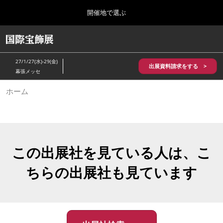
Press
ス
開催地で選ぶ
Escape
キ
to
ッ
close
HOME
グ
プ
the
ロ
2026年10月28日
し
ー
menu.
パシフィコ横浜/Pacifico Yokohama,Japan
27/1/27(水)-29(金)
バ
出展資料請求をする >
て
幕張メッセ
ル
進
ナ
5月_神戸 国際宝飾展
ホーム
ビ
む
2027年05月20日
ゲ
神戸国際展示場/ Kobe International Exhibition Hall, Japan
ー
シ
ョ
10月_国際宝飾展 秋
ン
2026年10月28日
を
この出展社を見ている人は、こ
パシフィコ横浜/Pacifico Yokohama,Japan
折
り
ちらの出展社も見ています
た
1月_国際宝飾展
た
2027年01月27日
む
幕張メッセ/Makuhari Messe