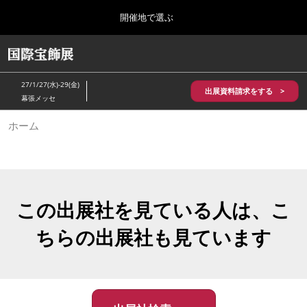
Press
ス
開催地で選ぶ
Escape
キ
to
ッ
close
HOME
グ
プ
the
ロ
2026年10月28日
し
ー
menu.
パシフィコ横浜/Pacifico Yokohama,Japan
27/1/27(水)-29(金)
バ
出展資料請求をする >
て
幕張メッセ
ル
進
ナ
5月_神戸 国際宝飾展
ホーム
ビ
む
2027年05月20日
ゲ
神戸国際展示場/ Kobe International Exhibition Hall, Japan
ー
シ
ョ
10月_国際宝飾展 秋
ン
2026年10月28日
を
この出展社を見ている人は、こ
パシフィコ横浜/Pacifico Yokohama,Japan
折
り
ちらの出展社も見ています
た
1月_国際宝飾展
た
2027年01月27日
む
幕張メッセ/Makuhari Messe