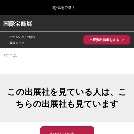
Press
ス
開催地で選ぶ
Escape
キ
to
ッ
close
HOME
グ
プ
the
ロ
2026年10月28日
し
ー
menu.
パシフィコ横浜/Pacifico Yokohama,Japan
27/1/27(水)-29(金)
バ
出展資料請求をする >
て
幕張メッセ
ル
進
ナ
5月_神戸 国際宝飾展
ホーム
ビ
む
2027年05月20日
ゲ
神戸国際展示場/ Kobe International Exhibition Hall, Japan
ー
シ
ョ
10月_国際宝飾展 秋
ン
2026年10月28日
を
この出展社を見ている人は、こ
パシフィコ横浜/Pacifico Yokohama,Japan
折
り
ちらの出展社も見ています
た
1月_国際宝飾展
た
2027年01月27日
む
幕張メッセ/Makuhari Messe