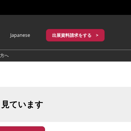
Japanese
出展資料請求をする >
apanese
nglish
方へ
繁體中文
も見ています