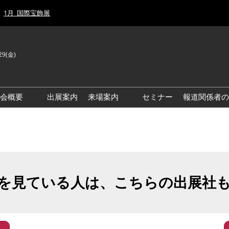
1月_国際宝飾展
29(金)
J
E
示会概要
出展案内
来場案内
セミナー
報道関係者の
前回来場者数
前回(2026年)会場風景
ゾーンマップ
IJT 出展社おすすめ商品ガイ
ド
を見ている人は、こちらの出展社
アクセス・来場ガイド