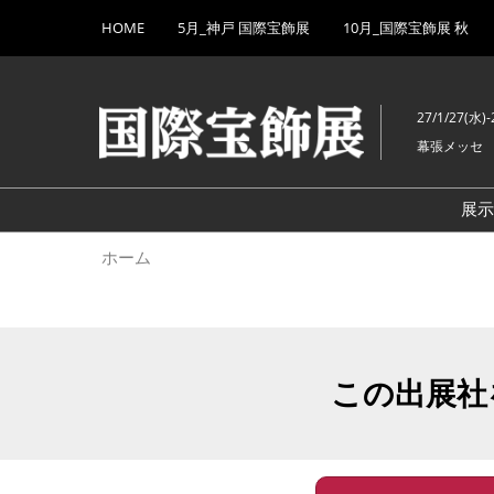
Press
ス
HOME
5月_神戸 国際宝飾展
10月_国際宝飾展 秋
Escape
キ
to
ッ
close
プ
the
27/1/27(水)-
し
menu.
幕張メッセ
て
進
む
展
ホーム
この出展社