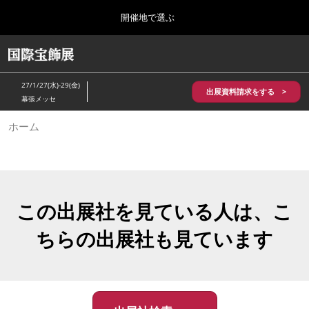
Press
ス
開催地で選ぶ
Escape
キ
to
ッ
close
HOME
グ
プ
the
ロ
2026年10月28日
し
ー
menu.
パシフィコ横浜/Pacifico Yokohama,Japan
27/1/27(水)-29(金)
バ
出展資料請求をする >
て
幕張メッセ
ル
進
ナ
5月_神戸 国際宝飾展
ホーム
ビ
む
2027年05月20日
ゲ
神戸国際展示場/ Kobe International Exhibition Hall, Japan
ー
シ
ョ
10月_国際宝飾展 秋
ン
2026年10月28日
を
この出展社を見ている人は、こ
パシフィコ横浜/Pacifico Yokohama,Japan
折
り
ちらの出展社も見ています
た
1月_国際宝飾展
た
2027年01月27日
む
幕張メッセ/Makuhari Messe