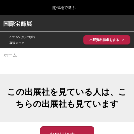
Press
ス
開催地で選ぶ
Escape
キ
to
ッ
close
HOME
グ
プ
the
ロ
2026年10月28日
し
ー
menu.
パシフィコ横浜/Pacifico Yokohama,Japan
27/1/27(水)-29(金)
バ
出展資料請求をする >
て
幕張メッセ
ル
進
ナ
5月_神戸 国際宝飾展
ホーム
ビ
む
2027年05月20日
ゲ
神戸国際展示場/ Kobe International Exhibition Hall, Japan
ー
シ
ョ
10月_国際宝飾展 秋
ン
2026年10月28日
を
この出展社を見ている人は、こ
パシフィコ横浜/Pacifico Yokohama,Japan
折
り
ちらの出展社も見ています
た
1月_国際宝飾展
た
2027年01月27日
む
幕張メッセ/Makuhari Messe