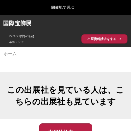
Press
ス
開催地で選ぶ
Escape
キ
to
ッ
close
HOME
グ
プ
the
ロ
2026年10月28日
し
ー
menu.
パシフィコ横浜/Pacifico Yokohama,Japan
27/1/27(水)-29(金)
バ
出展資料請求をする >
て
幕張メッセ
ル
進
ナ
5月_神戸 国際宝飾展
ホーム
ビ
む
2027年05月20日
ゲ
神戸国際展示場/ Kobe International Exhibition Hall, Japan
ー
シ
ョ
10月_国際宝飾展 秋
ン
2026年10月28日
を
この出展社を見ている人は、こ
パシフィコ横浜/Pacifico Yokohama,Japan
折
り
ちらの出展社も見ています
た
1月_国際宝飾展
た
2027年01月27日
む
幕張メッセ/Makuhari Messe