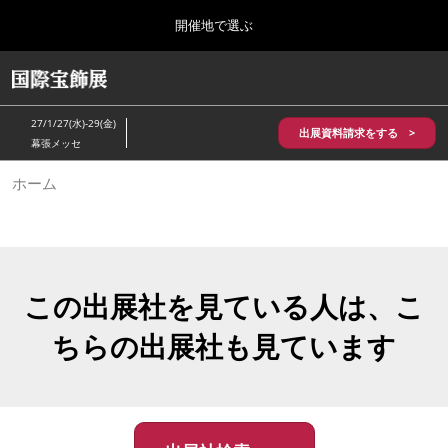
Press
ス
開催地で選ぶ
Escape
キ
to
ッ
close
HOME
グ
プ
the
ロ
2026年10月28日
し
ー
menu.
パシフィコ横浜/Pacifico Yokohama,Japan
27/1/27(水)-29(金)
バ
出展資料請求をする >
て
幕張メッセ
ル
進
ナ
5月_神戸 国際宝飾展
ホーム
ビ
む
2027年05月20日
ゲ
神戸国際展示場/ Kobe International Exhibition Hall, Japan
ー
シ
ョ
10月_国際宝飾展 秋
ン
2026年10月28日
を
この出展社を見ている人は、こ
パシフィコ横浜/Pacifico Yokohama,Japan
折
り
ちらの出展社も見ています
た
1月_国際宝飾展
た
2027年01月27日
む
幕張メッセ/Makuhari Messe