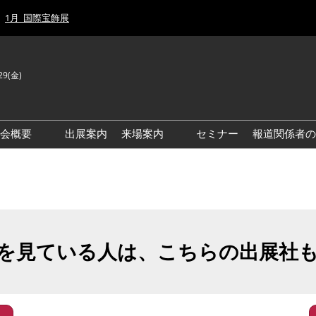
1月_国際宝飾展
29(金)
J
E
示会概要
出展案内
来場案内
セミナー
報道関係者の
前回来場者数
前回(2026年)会場風景
ゾーンマップ
IJT 出展社おすすめ商品ガイ
ド
を見ている人は、こちらの出展社
アクセス・来場ガイド