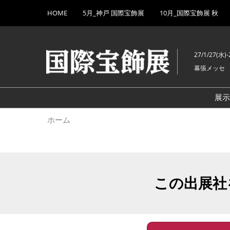
Press
ス
HOME
5月_神戸 国際宝飾展
10月_国際宝飾展 秋
Escape
キ
to
ッ
close
プ
the
27/1/27(水)-
し
menu.
幕張メッセ
て
進
む
展
ホーム
この出展社