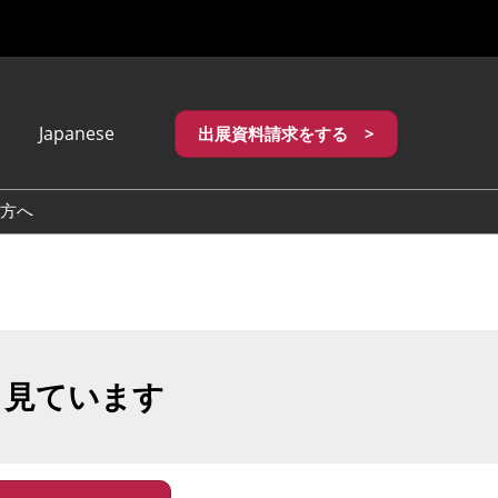
Japanese
出展資料請求をする >
apanese
nglish
方へ
繁體中文
も見ています