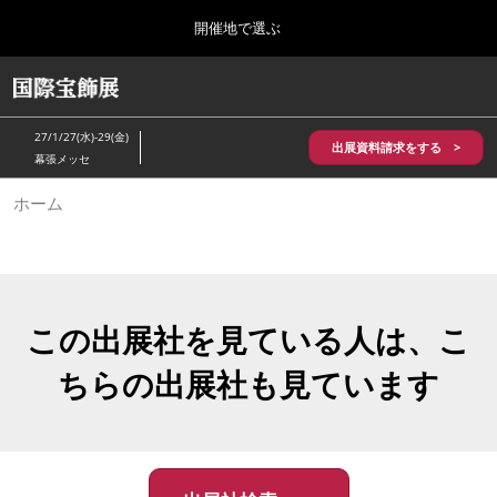
Press
ス
開催地で選ぶ
Escape
キ
to
ッ
close
HOME
グ
プ
the
ロ
2026年10月28日
し
ー
menu.
パシフィコ横浜/Pacifico Yokohama,Japan
27/1/27(水)-29(金)
バ
出展資料請求をする >
て
幕張メッセ
ル
進
ナ
5月_神戸 国際宝飾展
ホーム
ビ
む
2027年05月20日
ゲ
神戸国際展示場/ Kobe International Exhibition Hall, Japan
ー
シ
ョ
10月_国際宝飾展 秋
ン
2026年10月28日
を
この出展社を見ている人は、こ
パシフィコ横浜/Pacifico Yokohama,Japan
折
り
ちらの出展社も見ています
た
1月_国際宝飾展
た
2027年01月27日
む
幕張メッセ/Makuhari Messe