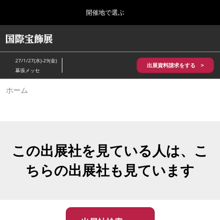
Press
ス
開催地で選ぶ
Escape
キ
to
ッ
close
HOME
グ
プ
the
ロ
2026年10月28日
し
ー
menu.
パシフィコ横浜/Pacifico Yokohama,Japan
27/1/27(水)-29(金)
バ
出展資料請求をする >
て
幕張メッセ
ル
進
ナ
5月_神戸 国際宝飾展
ホーム
ビ
む
2027年05月20日
ゲ
神戸国際展示場/ Kobe International Exhibition Hall, Japan
ー
シ
ョ
10月_国際宝飾展 秋
ン
2026年10月28日
を
この出展社を見ている人は、こ
パシフィコ横浜/Pacifico Yokohama,Japan
折
り
ちらの出展社も見ています
た
1月_国際宝飾展
た
2027年01月27日
む
幕張メッセ/Makuhari Messe