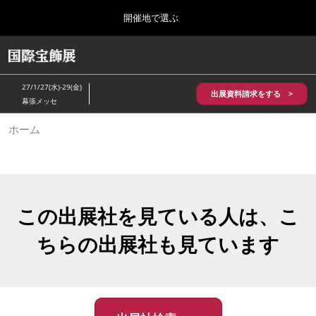
Press
ス
開催地で選ぶ
Escape
キ
to
ッ
close
HOME
グ
プ
the
ロ
2026年10月28日
し
ー
menu.
パシフィコ横浜/Pacifico Yokohama,Japan
27/1/27(水)-29(金)
バ
出展資料請求をする >
て
幕張メッセ
ル
進
ナ
5月_神戸 国際宝飾展
ホーム
ビ
む
2027年05月20日
ゲ
神戸国際展示場/ Kobe International Exhibition Hall, Japan
ー
シ
ョ
10月_国際宝飾展 秋
ン
2026年10月28日
を
この出展社を見ている人は、こ
パシフィコ横浜/Pacifico Yokohama,Japan
折
り
ちらの出展社も見ています
た
1月_国際宝飾展
た
2027年01月27日
む
幕張メッセ/Makuhari Messe