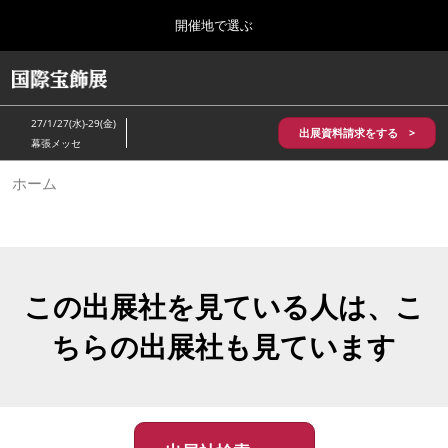
Press
ス
開催地で選ぶ
Escape
キ
to
ッ
close
HOME
グ
プ
the
ロ
2026年10月28日
し
ー
menu.
パシフィコ横浜/Pacifico Yokohama,Japan
27/1/27(水)-29(金)
バ
出展資料請求をする >
て
幕張メッセ
ル
進
ナ
5月_神戸 国際宝飾展
ホーム
ビ
む
2027年05月20日
ゲ
神戸国際展示場/ Kobe International Exhibition Hall, Japan
ー
シ
ョ
10月_国際宝飾展 秋
ン
2026年10月28日
を
この出展社を見ている人は、こ
パシフィコ横浜/Pacifico Yokohama,Japan
折
り
ちらの出展社も見ています
た
1月_国際宝飾展
た
2027年01月27日
む
幕張メッセ/Makuhari Messe