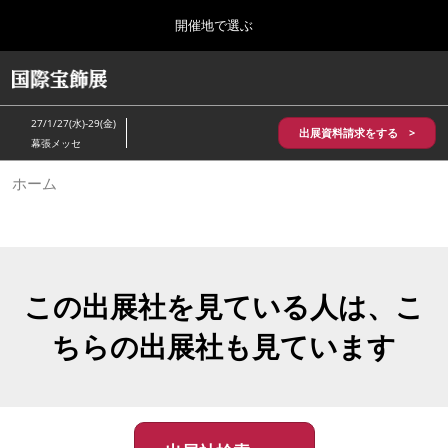
Press
ス
開催地で選ぶ
Escape
キ
to
ッ
close
HOME
グ
プ
the
ロ
2026年10月28日
し
ー
menu.
パシフィコ横浜/Pacifico Yokohama,Japan
27/1/27(水)-29(金)
バ
出展資料請求をする >
て
幕張メッセ
ル
進
ナ
5月_神戸 国際宝飾展
ホーム
ビ
む
2027年05月20日
ゲ
神戸国際展示場/ Kobe International Exhibition Hall, Japan
ー
シ
ョ
10月_国際宝飾展 秋
ン
2026年10月28日
を
この出展社を見ている人は、こ
パシフィコ横浜/Pacifico Yokohama,Japan
折
り
ちらの出展社も見ています
た
1月_国際宝飾展
た
2027年01月27日
む
幕張メッセ/Makuhari Messe