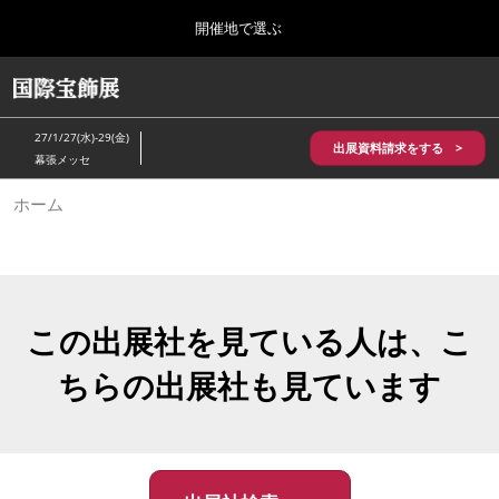
Press
ス
開催地で選ぶ
Escape
キ
to
ッ
close
HOME
グ
プ
the
ロ
2026年10月28日
し
ー
menu.
パシフィコ横浜/Pacifico Yokohama,Japan
27/1/27(水)-29(金)
バ
出展資料請求をする >
て
幕張メッセ
ル
進
ナ
5月_神戸 国際宝飾展
ホーム
ビ
む
2027年05月20日
ゲ
神戸国際展示場/ Kobe International Exhibition Hall, Japan
ー
シ
ョ
10月_国際宝飾展 秋
ン
2026年10月28日
を
この出展社を見ている人は、こ
パシフィコ横浜/Pacifico Yokohama,Japan
折
り
ちらの出展社も見ています
た
1月_国際宝飾展
た
2027年01月27日
む
幕張メッセ/Makuhari Messe