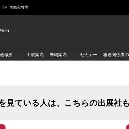
1月_国際宝飾展
29(金)
J
E
示会概要
出展案内
来場案内
セミナー
報道関係者の
前回来場者数
前回(2026年)会場風景
ゾーンマップ
IJT 出展社おすすめ商品ガイ
ド
を見ている人は、こちらの出展社
アクセス・来場ガイド