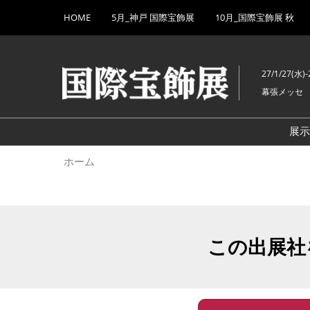
Press
ス
HOME
5月_神戸 国際宝飾展
10月_国際宝飾展 秋
Escape
キ
to
ッ
close
プ
the
27/1/27(水)-
し
menu.
幕張メッセ
て
進
む
展
ホーム
この出展社