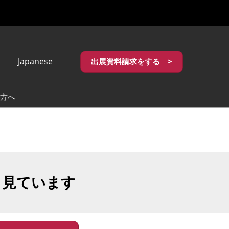
Japanese
出展資料請求をする >
apanese
nglish
方へ
繁體中文
も見ています