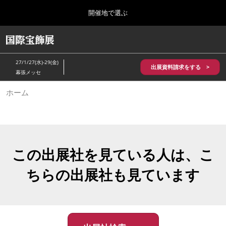
Press
ス
開催地で選ぶ
Escape
キ
to
ッ
close
HOME
グ
プ
the
ロ
2026年10月28日
し
ー
menu.
パシフィコ横浜/Pacifico Yokohama,Japan
27/1/27(水)-29(金)
バ
出展資料請求をする >
て
幕張メッセ
ル
進
ナ
5月_神戸 国際宝飾展
ホーム
ビ
む
2027年05月20日
ゲ
神戸国際展示場/ Kobe International Exhibition Hall, Japan
ー
シ
ョ
10月_国際宝飾展 秋
ン
2026年10月28日
を
この出展社を見ている人は、こ
パシフィコ横浜/Pacifico Yokohama,Japan
折
り
ちらの出展社も見ています
た
1月_国際宝飾展
た
2027年01月27日
む
幕張メッセ/Makuhari Messe