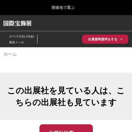
Press
ス
開催地で選ぶ
Escape
キ
to
ッ
close
HOME
グ
プ
the
ロ
2026年10月28日
し
ー
menu.
パシフィコ横浜/Pacifico Yokohama,Japan
27/1/27(水)-29(金)
バ
出展資料請求をする >
て
幕張メッセ
ル
進
ナ
5月_神戸 国際宝飾展
ホーム
ビ
む
2027年05月20日
ゲ
神戸国際展示場/ Kobe International Exhibition Hall, Japan
ー
シ
ョ
10月_国際宝飾展 秋
ン
2026年10月28日
を
この出展社を見ている人は、こ
パシフィコ横浜/Pacifico Yokohama,Japan
折
り
ちらの出展社も見ています
た
1月_国際宝飾展
た
2027年01月27日
む
幕張メッセ/Makuhari Messe