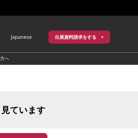
Japanese
出展資料請求をする >
apanese
nglish
方へ
繁體中文
も見ています