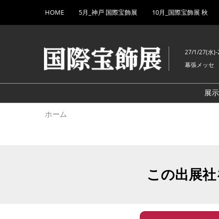
Press
ス
HOME
5月_神戸 国際宝飾展
10月_国際宝飾展 秋
Escape
キ
to
ッ
close
プ
the
27/1/27(水)-
し
menu.
幕張メッセ
て
進
む
展
ホーム
この出展社