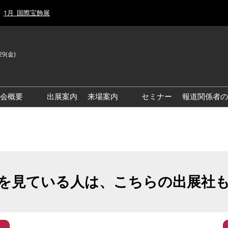
1月_国際宝飾展
29(金)
J
E
示会概要
出展案内
来場案内
セミナー
報道関係者の
前回来場者数
前回(2026年)会場風景
ゾーンマップ
IJT 出展社おすすめ商品ガイ
ド
を見ている人は、こちらの出展社
アクセス・来場ガイド