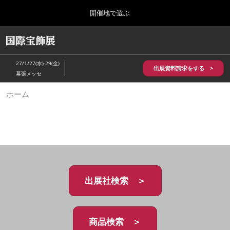
Press
ス
開催地で選ぶ
Escape
キ
to
ッ
close
HOME
グ
プ
the
ロ
2026年10月28日
し
ー
menu.
パシフィコ横浜/Pacifico Yokohama,Japan
27/1/27(水)-29(金)
バ
出展資料請求をする >
て
幕張メッセ
ル
進
ナ
5月_神戸 国際宝飾展
ホーム
ビ
む
2027年05月20日
ゲ
神戸国際展示場/ Kobe International Exhibition Hall, Japan
ー
シ
ョ
10月_国際宝飾展 秋
ン
2026年10月28日
を
パシフィコ横浜/Pacifico Yokohama,Japan
折
り
た
出展社検索 ＞
1月_国際宝飾展
た
2027年01月27日
む
幕張メッセ/Makuhari Messe
商品検索 ＞