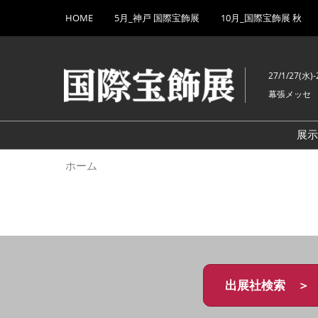
Press
ス
HOME
5月_神戸 国際宝飾展
10月_国際宝飾展 秋
Escape
キ
to
ッ
close
プ
the
27/1/27(水)-
し
menu.
幕張メッセ
て
進
む
展
ホーム
出展社検索 ＞