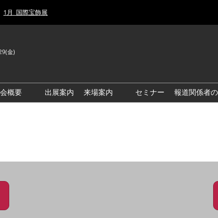
1月_国際宝飾展
29(金)
J
E
示会概要
出展案内
来場案内
セミナー
報道関係者の
前回来場者数
前回(2026年)会場風景
ゾーンマップ
IJT 出展社おすすめ商品ガイ
ド
アクセス・来場ガイド