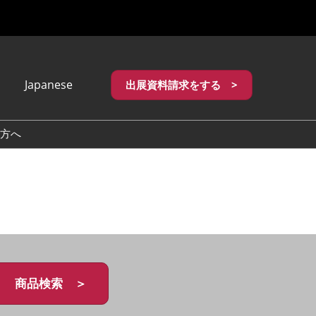
Japanese
出展資料請求をする >
apanese
nglish
方へ
繁體中文
商品検索 ＞