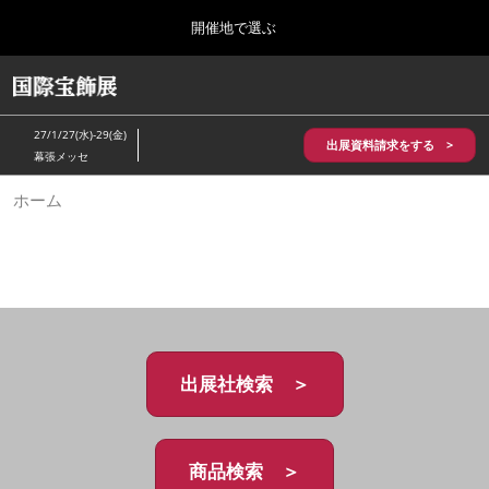
Press
ス
開催地で選ぶ
Escape
キ
to
ッ
close
HOME
グ
プ
the
ロ
2026年10月28日
し
ー
menu.
パシフィコ横浜/Pacifico Yokohama,Japan
27/1/27(水)-29(金)
バ
出展資料請求をする >
て
幕張メッセ
ル
進
ナ
5月_神戸 国際宝飾展
ホーム
ビ
む
2027年05月20日
ゲ
神戸国際展示場/ Kobe International Exhibition Hall, Japan
ー
シ
ョ
10月_国際宝飾展 秋
ン
2026年10月28日
を
パシフィコ横浜/Pacifico Yokohama,Japan
折
り
た
出展社検索 ＞
1月_国際宝飾展
た
2027年01月27日
む
幕張メッセ/Makuhari Messe
商品検索 ＞