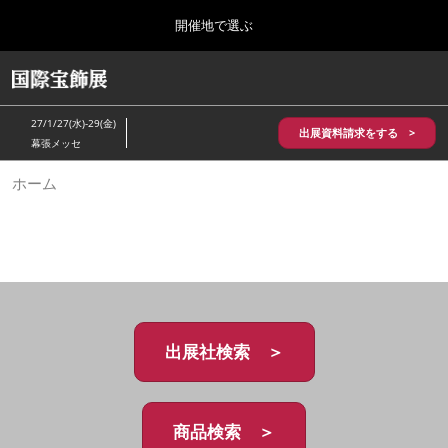
Press
ス
開催地で選ぶ
Escape
キ
to
ッ
close
HOME
グ
プ
the
ロ
2026年10月28日
し
ー
menu.
パシフィコ横浜/Pacifico Yokohama,Japan
27/1/27(水)-29(金)
バ
出展資料請求をする >
て
幕張メッセ
ル
進
ナ
5月_神戸 国際宝飾展
ホーム
ビ
む
2027年05月20日
ゲ
神戸国際展示場/ Kobe International Exhibition Hall, Japan
ー
シ
ョ
10月_国際宝飾展 秋
ン
2026年10月28日
を
パシフィコ横浜/Pacifico Yokohama,Japan
折
り
た
出展社検索 ＞
1月_国際宝飾展
た
2027年01月27日
む
幕張メッセ/Makuhari Messe
商品検索 ＞