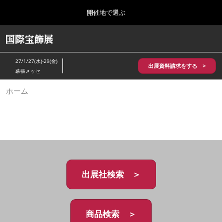
Press
ス
開催地で選ぶ
Escape
キ
to
ッ
close
HOME
グ
プ
the
ロ
2026年10月28日
し
ー
menu.
パシフィコ横浜/Pacifico Yokohama,Japan
27/1/27(水)-29(金)
バ
出展資料請求をする >
て
幕張メッセ
ル
進
ナ
5月_神戸 国際宝飾展
ホーム
ビ
む
2027年05月20日
ゲ
神戸国際展示場/ Kobe International Exhibition Hall, Japan
ー
シ
ョ
10月_国際宝飾展 秋
ン
2026年10月28日
を
パシフィコ横浜/Pacifico Yokohama,Japan
折
り
た
出展社検索 ＞
1月_国際宝飾展
た
2027年01月27日
む
幕張メッセ/Makuhari Messe
商品検索 ＞