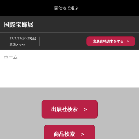
Press
ス
開催地で選ぶ
Escape
キ
to
ッ
close
HOME
グ
プ
the
ロ
2026年10月28日
し
ー
menu.
パシフィコ横浜/Pacifico Yokohama,Japan
27/1/27(水)-29(金)
バ
出展資料請求をする >
て
幕張メッセ
ル
進
ナ
5月_神戸 国際宝飾展
ホーム
ビ
む
2027年05月20日
ゲ
神戸国際展示場/ Kobe International Exhibition Hall, Japan
ー
シ
ョ
10月_国際宝飾展 秋
ン
2026年10月28日
を
パシフィコ横浜/Pacifico Yokohama,Japan
折
り
た
出展社検索 ＞
1月_国際宝飾展
た
2027年01月27日
む
幕張メッセ/Makuhari Messe
商品検索 ＞