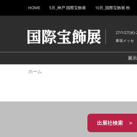
Press
ス
HOME
5月_神戸 国際宝飾展
10月_国際宝飾展 秋
Escape
キ
to
ッ
close
プ
the
27/1/27(水)-
し
menu.
幕張メッセ
て
進
む
展
ホーム
出展社検索 ＞