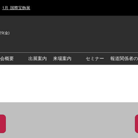
1月_国際宝飾展
29(金)
J
E
示会概要
出展案内
来場案内
セミナー
報道関係者の
前回来場者数
前回(2026年)会場風景
ゾーンマップ
IJT 出展社おすすめ商品ガイ
ド
アクセス・来場ガイド