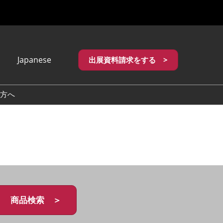
Japanese
出展資料請求をする >
apanese
nglish
方へ
繁體中文
商品検索 ＞