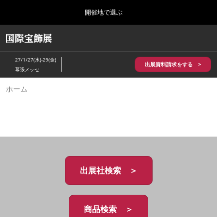
Press
ス
開催地で選ぶ
Escape
キ
to
ッ
close
HOME
グ
プ
the
ロ
2026年10月28日
し
ー
menu.
パシフィコ横浜/Pacifico Yokohama,Japan
27/1/27(水)-29(金)
バ
出展資料請求をする >
て
幕張メッセ
ル
進
ナ
5月_神戸 国際宝飾展
ホーム
ビ
む
2027年05月20日
ゲ
神戸国際展示場/ Kobe International Exhibition Hall, Japan
ー
シ
ョ
10月_国際宝飾展 秋
ン
2026年10月28日
を
パシフィコ横浜/Pacifico Yokohama,Japan
折
り
た
出展社検索 ＞
1月_国際宝飾展
た
2027年01月27日
む
幕張メッセ/Makuhari Messe
商品検索 ＞