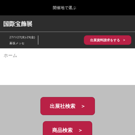
Press
ス
開催地で選ぶ
Escape
キ
to
ッ
close
HOME
グ
プ
the
ロ
2026年10月28日
し
ー
menu.
パシフィコ横浜/Pacifico Yokohama,Japan
27/1/27(水)-29(金)
バ
出展資料請求をする >
て
幕張メッセ
ル
進
ナ
5月_神戸 国際宝飾展
ホーム
ビ
む
2027年05月20日
ゲ
神戸国際展示場/ Kobe International Exhibition Hall, Japan
ー
シ
ョ
10月_国際宝飾展 秋
ン
2026年10月28日
を
パシフィコ横浜/Pacifico Yokohama,Japan
折
り
た
出展社検索 ＞
1月_国際宝飾展
た
2027年01月27日
む
幕張メッセ/Makuhari Messe
商品検索 ＞