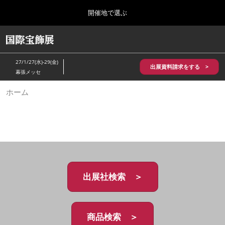
Press
ス
開催地で選ぶ
Escape
キ
to
ッ
close
HOME
グ
プ
the
ロ
2026年10月28日
し
ー
menu.
パシフィコ横浜/Pacifico Yokohama,Japan
27/1/27(水)-29(金)
バ
出展資料請求をする >
て
幕張メッセ
ル
進
ナ
5月_神戸 国際宝飾展
ホーム
ビ
む
2027年05月20日
ゲ
神戸国際展示場/ Kobe International Exhibition Hall, Japan
ー
シ
ョ
10月_国際宝飾展 秋
ン
2026年10月28日
を
パシフィコ横浜/Pacifico Yokohama,Japan
折
り
た
出展社検索 ＞
1月_国際宝飾展
た
2027年01月27日
む
幕張メッセ/Makuhari Messe
商品検索 ＞