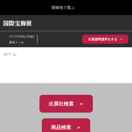
Press
ス
開催地で選ぶ
Escape
キ
to
ッ
close
HOME
グ
プ
the
ロ
2026年10月28日
し
ー
menu.
パシフィコ横浜/Pacifico Yokohama,Japan
27/1/27(水)-29(金)
バ
出展資料請求をする >
て
幕張メッセ
ル
進
ナ
5月_神戸 国際宝飾展
ホーム
ビ
む
2027年05月20日
ゲ
神戸国際展示場/ Kobe International Exhibition Hall, Japan
ー
シ
ョ
10月_国際宝飾展 秋
ン
2026年10月28日
を
パシフィコ横浜/Pacifico Yokohama,Japan
折
り
た
出展社検索 ＞
1月_国際宝飾展
た
2027年01月27日
む
幕張メッセ/Makuhari Messe
商品検索 ＞