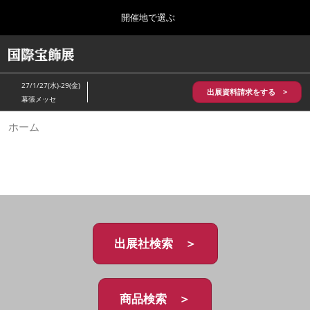
Press
ス
開催地で選ぶ
Escape
キ
to
ッ
close
HOME
グ
プ
the
ロ
2026年10月28日
し
ー
menu.
パシフィコ横浜/Pacifico Yokohama,Japan
27/1/27(水)-29(金)
バ
出展資料請求をする >
て
幕張メッセ
ル
進
ナ
5月_神戸 国際宝飾展
ホーム
ビ
む
2027年05月20日
ゲ
神戸国際展示場/ Kobe International Exhibition Hall, Japan
ー
シ
ョ
10月_国際宝飾展 秋
ン
2026年10月28日
を
パシフィコ横浜/Pacifico Yokohama,Japan
折
り
た
出展社検索 ＞
1月_国際宝飾展
た
2027年01月27日
む
幕張メッセ/Makuhari Messe
商品検索 ＞