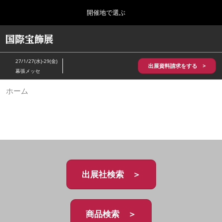
Press
ス
開催地で選ぶ
Escape
キ
to
ッ
close
HOME
グ
プ
the
ロ
2026年10月28日
し
ー
menu.
パシフィコ横浜/Pacifico Yokohama,Japan
27/1/27(水)-29(金)
バ
出展資料請求をする >
て
幕張メッセ
ル
進
ナ
5月_神戸 国際宝飾展
ホーム
ビ
む
2027年05月20日
ゲ
神戸国際展示場/ Kobe International Exhibition Hall, Japan
ー
シ
ョ
10月_国際宝飾展 秋
ン
2026年10月28日
を
パシフィコ横浜/Pacifico Yokohama,Japan
折
り
た
出展社検索 ＞
1月_国際宝飾展
た
2027年01月27日
む
幕張メッセ/Makuhari Messe
商品検索 ＞