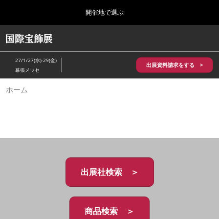
Press
ス
開催地で選ぶ
Escape
キ
to
ッ
close
HOME
グ
プ
the
ロ
2026年10月28日
し
ー
menu.
パシフィコ横浜/Pacifico Yokohama,Japan
27/1/27(水)-29(金)
バ
出展資料請求をする >
て
幕張メッセ
ル
進
ナ
5月_神戸 国際宝飾展
ホーム
ビ
む
2027年05月20日
ゲ
神戸国際展示場/ Kobe International Exhibition Hall, Japan
ー
シ
ョ
10月_国際宝飾展 秋
ン
2026年10月28日
を
パシフィコ横浜/Pacifico Yokohama,Japan
折
り
た
出展社検索 ＞
1月_国際宝飾展
た
2027年01月27日
む
幕張メッセ/Makuhari Messe
商品検索 ＞