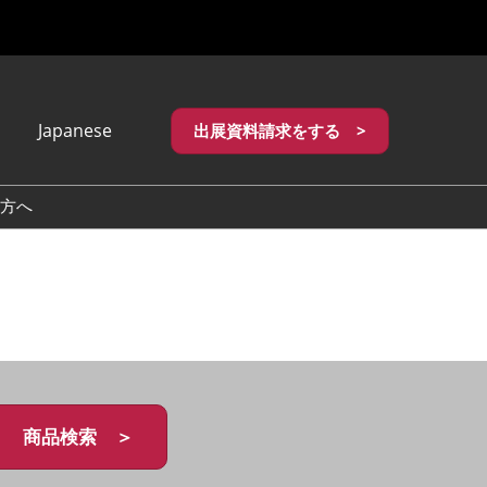
Japanese
出展資料請求をする >
apanese
nglish
方へ
繁體中文
商品検索 ＞