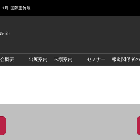
1月_国際宝飾展
29(金)
J
E
示会概要
出展案内
来場案内
セミナー
報道関係者の
前回来場者数
前回(2026年)会場風景
ゾーンマップ
IJT 出展社おすすめ商品ガイ
ド
アクセス・来場ガイド