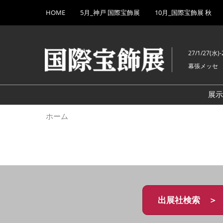
Press
ス
HOME
5月_神戸 国際宝飾展
10月_国際宝飾展 秋
Escape
キ
to
ッ
close
プ
the
27/1/27(水)-
し
menu.
幕張メッセ
て
進
む
展
ホーム
出展社検索 ＞