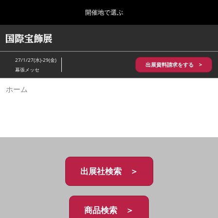
Press
ス
開催地で選ぶ
Escape
キ
to
ッ
close
HOME
グ
プ
the
ロ
2026年10月28日
し
ー
menu.
パシフィコ横浜/Pacifico Yokohama,Japan
27/1/27(水)-29(金)
バ
出展資料請求をする >
て
幕張メッセ
ル
進
ナ
5月_神戸 国際宝飾展
ホーム
ビ
む
2027年05月20日
ゲ
神戸国際展示場/ Kobe International Exhibition Hall, Japan
ー
シ
ョ
10月_国際宝飾展 秋
ン
2026年10月28日
を
パシフィコ横浜/Pacifico Yokohama,Japan
折
り
た
出展社検索 ＞
1月_国際宝飾展
た
2027年01月27日
む
幕張メッセ/Makuhari Messe
商品検索 ＞