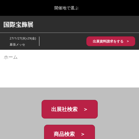
Press
ス
開催地で選ぶ
Escape
キ
to
ッ
close
HOME
グ
プ
the
ロ
2026年10月28日
し
ー
menu.
パシフィコ横浜/Pacifico Yokohama,Japan
27/1/27(水)-29(金)
バ
出展資料請求をする >
て
幕張メッセ
ル
進
ナ
5月_神戸 国際宝飾展
ホーム
ビ
む
2027年05月20日
ゲ
神戸国際展示場/ Kobe International Exhibition Hall, Japan
ー
シ
ョ
10月_国際宝飾展 秋
ン
2026年10月28日
を
パシフィコ横浜/Pacifico Yokohama,Japan
折
り
た
出展社検索 ＞
1月_国際宝飾展
た
2027年01月27日
む
幕張メッセ/Makuhari Messe
商品検索 ＞