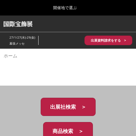
Press
ス
開催地で選ぶ
Escape
キ
to
ッ
close
HOME
グ
プ
the
ロ
2026年10月28日
し
ー
menu.
パシフィコ横浜/Pacifico Yokohama,Japan
27/1/27(水)-29(金)
バ
出展資料請求をする >
て
幕張メッセ
ル
進
ナ
5月_神戸 国際宝飾展
ホーム
ビ
む
2027年05月20日
ゲ
神戸国際展示場/ Kobe International Exhibition Hall, Japan
ー
シ
ョ
10月_国際宝飾展 秋
ン
2026年10月28日
を
パシフィコ横浜/Pacifico Yokohama,Japan
折
り
た
出展社検索 ＞
1月_国際宝飾展
た
2027年01月27日
む
幕張メッセ/Makuhari Messe
商品検索 ＞