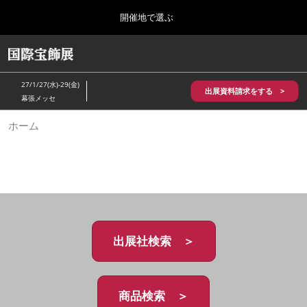
Press
ス
開催地で選ぶ
Escape
キ
to
ッ
close
HOME
グ
プ
the
ロ
2026年10月28日
し
ー
menu.
パシフィコ横浜/Pacifico Yokohama,Japan
27/1/27(水)-29(金)
バ
出展資料請求をする >
て
幕張メッセ
ル
進
ナ
5月_神戸 国際宝飾展
ホーム
ビ
む
2027年05月20日
ゲ
神戸国際展示場/ Kobe International Exhibition Hall, Japan
ー
シ
ョ
10月_国際宝飾展 秋
ン
2026年10月28日
を
パシフィコ横浜/Pacifico Yokohama,Japan
折
り
た
出展社検索 ＞
1月_国際宝飾展
た
2027年01月27日
む
幕張メッセ/Makuhari Messe
商品検索 ＞