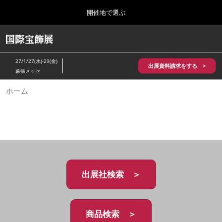
Press
ス
開催地で選ぶ
Escape
キ
to
ッ
close
HOME
グ
プ
the
ロ
2026年10月28日
し
ー
menu.
パシフィコ横浜/Pacifico Yokohama,Japan
27/1/27(水)-29(金)
バ
出展資料請求をする >
て
幕張メッセ
ル
進
ナ
5月_神戸 国際宝飾展
ホーム
ビ
む
2027年05月20日
ゲ
神戸国際展示場/ Kobe International Exhibition Hall, Japan
ー
シ
ョ
10月_国際宝飾展 秋
ン
2026年10月28日
を
パシフィコ横浜/Pacifico Yokohama,Japan
折
り
た
出展社検索 ＞
1月_国際宝飾展
た
2027年01月27日
む
幕張メッセ/Makuhari Messe
商品検索 ＞