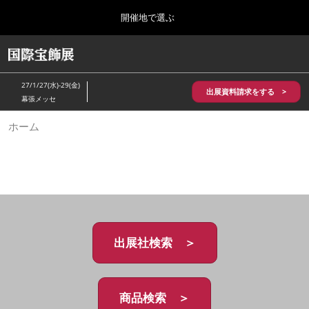
Press
ス
開催地で選ぶ
Escape
キ
to
ッ
close
HOME
グ
プ
the
ロ
2026年10月28日
し
ー
menu.
パシフィコ横浜/Pacifico Yokohama,Japan
27/1/27(水)-29(金)
バ
出展資料請求をする >
て
幕張メッセ
ル
進
ナ
5月_神戸 国際宝飾展
ホーム
ビ
む
2027年05月20日
ゲ
神戸国際展示場/ Kobe International Exhibition Hall, Japan
ー
シ
ョ
10月_国際宝飾展 秋
ン
2026年10月28日
を
パシフィコ横浜/Pacifico Yokohama,Japan
折
り
た
出展社検索 ＞
1月_国際宝飾展
た
2027年01月27日
む
幕張メッセ/Makuhari Messe
商品検索 ＞