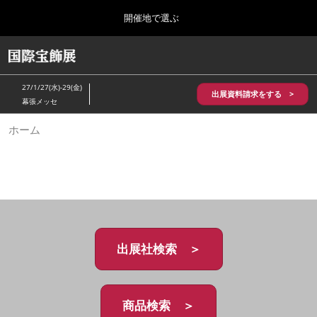
Press
ス
開催地で選ぶ
Escape
キ
to
ッ
close
HOME
グ
プ
the
ロ
2026年10月28日
し
ー
menu.
パシフィコ横浜/Pacifico Yokohama,Japan
27/1/27(水)-29(金)
バ
出展資料請求をする >
て
幕張メッセ
ル
進
ナ
5月_神戸 国際宝飾展
ホーム
ビ
む
2027年05月20日
ゲ
神戸国際展示場/ Kobe International Exhibition Hall, Japan
ー
シ
ョ
10月_国際宝飾展 秋
ン
2026年10月28日
を
パシフィコ横浜/Pacifico Yokohama,Japan
折
り
た
出展社検索 ＞
1月_国際宝飾展
た
2027年01月27日
む
幕張メッセ/Makuhari Messe
商品検索 ＞